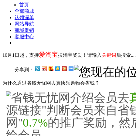
首页
全部商城
认领漏单
网站导航
商城促销
客服中心
爱淘宝
10月1日起，支持
搜淘宝奖励！请输入
关键词
后搜索...
您现在的
分享到：
为什么通过省钱无忧网去真快乐购物会省钱？
省钱无忧网介绍会员去
源链接"判断会员来自省
网"
0.7%
的推广奖励，然
给会员……