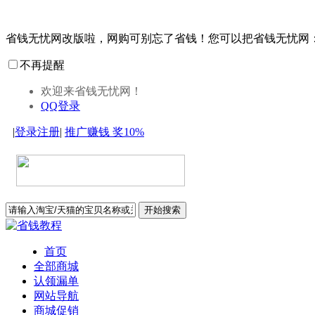
省钱无忧网改版啦，网购可别忘了省钱！您可以把省钱无忧网
不再提醒
欢迎来省钱无忧网！
QQ登录
|
登录
注册
|
推广赚钱
奖10%
开始搜索
首页
全部商城
认领漏单
网站导航
商城促销