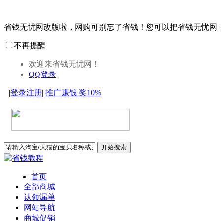
省钱无忧网改版啦，网购可别忘了省钱！您可以把省钱无忧网
不再提醒
欢迎来省钱无忧网！
QQ登录
|
登录
注册
|
推广赚钱
奖10%
开始搜索
首页
全部商城
认领漏单
网站导航
商城促销