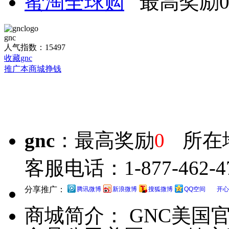
蜜淘全球购
最高奖励
gnc
人气指数：15497
收藏gnc
推广本商城挣钱
gnc
：最高奖励
0
所在
客服电话：1-877-462-4
分享推广：
腾讯微博
新浪微博
搜狐微博
QQ空间
开心
商城简介：
GNC美国