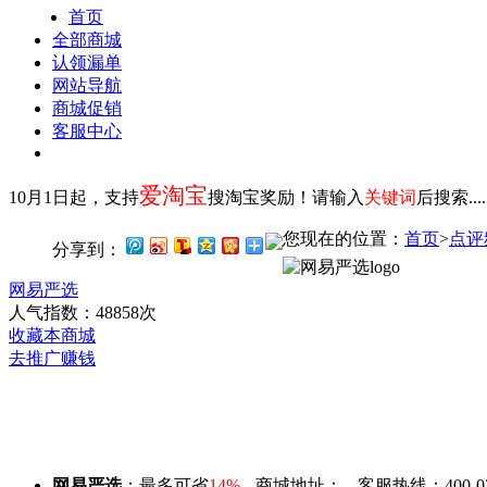
首页
全部商城
认领漏单
网站导航
商城促销
客服中心
爱淘宝
10月1日起，支持
搜淘宝奖励！请输入
关键词
后搜索...
您现在的位置：
首页
>
点评
分享到：
网易严选
人气指数：48858次
收藏本商城
去推广赚钱
网易严选
：最多可省
14%
商城地址：
客服热线：400-03