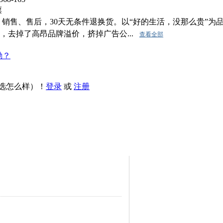
票
销售、售后，30天无条件退换货。以“好的生活，没那么贵”为
，去掉了高昂品牌溢价，挤掉广告公...
查看全部
励？
选怎么样）！
登录
或
注册