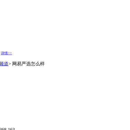
.
详情>>
频道
> 网易严选怎么样
68-163