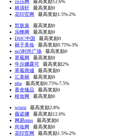
莎莎网
最高奖励12.6%
林清轩
最高奖励0
花印官网
最高奖励1.5%-2%
皙肤泉
最高奖励0
乐蜂网
最高奖励0
DHC中国
最高奖励0
丽子美妆
最高奖励0.75%-3%
no5时尚广场
最高奖励0
草莓网
最高奖励0
牛尔娜露可
最高奖励2%
草莓商城
最高奖励0
汇美丽
最高奖励0
pba
最高奖励0.75%-7.5%
香舍臻品
最高奖励0
校妆网
最高奖励0
wruru
最高奖励2.8%
薇诺娜
最高奖励12.6%
网易miss
最高奖励0
尚妆网
最高奖励0
花印官网
最高奖励1.5%-2%