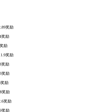
2.89
奖励
4
奖励
奖励
11.9
奖励
3
奖励
3
奖励
8
奖励
8
奖励
2.6
奖励
9
奖励