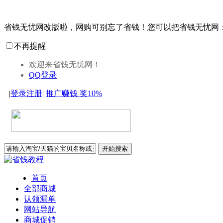
省钱无忧网改版啦，网购可别忘了省钱！您可以把省钱无忧网
不再提醒
欢迎来省钱无忧网！
QQ登录
|
登录
注册
|
推广赚钱
奖10%
开始搜索
首页
全部商城
认领漏单
网站导航
商城促销