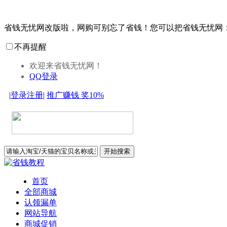
省钱无忧网改版啦，网购可别忘了省钱！您可以把省钱无忧网
不再提醒
欢迎来省钱无忧网！
QQ登录
|
登录
注册
|
推广赚钱
奖10%
开始搜索
首页
全部商城
认领漏单
网站导航
商城促销